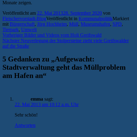
Monate zeigen.
Veröffentlicht am
22. Mai 2013
28. September 2020
von
Fleischervorstadt-Blog
Veröffentlicht in
Kommunalpolitik
Markiert
mit
Bürgerschaft
,
Jörg Hochheim
,
Müll
,
Museumshafen
,
SPD
,
Tierpark
,
Umwelt
Beitragsnavigation
Vorheriger
Vorheriger
Bilder und Videos vom Holi Greifswald
Nächster
Beitrag:
Nächster
Neuverlegung der Stolpersteine zieht viele Greifswalder
Beitrag:
auf die Straße
5 Gedanken zu „
Aufgewacht:
Stadtverwaltung geht das Müllproblem
am Hafen an
“
emma
sagt:
22. Mai 2013 um 10:12 a.m. Uhr
Sehr schön!
Antworten