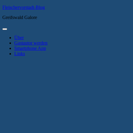
Zum
Fleischervorstadt-Blog
Inhalt
Greifswald Galore
springen
Primäres
Menü
Über
Gastautor werden
Smartphone App
Links