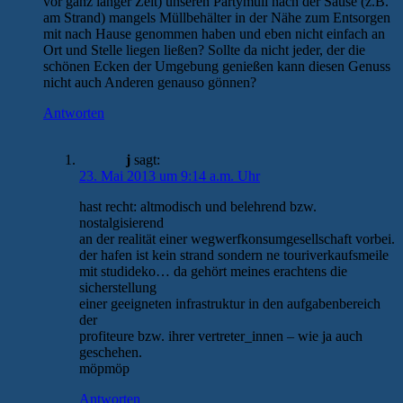
vor ganz langer Zeit) unseren Partymüll nach der Sause (z.B.
am Strand) mangels Müllbehälter in der Nähe zum Entsorgen
mit nach Hause genommen haben und eben nicht einfach an
Ort und Stelle liegen ließen? Sollte da nicht jeder, der die
schönen Ecken der Umgebung genießen kann diesen Genuss
nicht auch Anderen genauso gönnen?
Antworten
j
sagt:
23. Mai 2013 um 9:14 a.m. Uhr
hast recht: altmodisch und belehrend bzw.
nostalgisierend
an der realität einer wegwerfkonsumgesellschaft vorbei.
der hafen ist kein strand sondern ne touriverkaufsmeile
mit studideko… da gehört meines erachtens die
sicherstellung
einer geeigneten infrastruktur in den aufgabenbereich
der
profiteure bzw. ihrer vertreter_innen – wie ja auch
geschehen.
möpmöp
Antworten