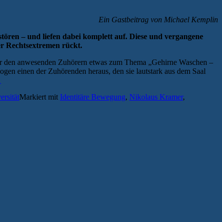
Ein Gastbeitrag von Michael Kemplin
tören – und liefen dabei komplett auf. Diese und vergangene
er Rechtsextremen rückt.
hdem er den anwesenden Zuhörern etwas zum Thema „Gehirne Waschen –
zogen einen der Zuhörenden heraus, den sie lautstark aus dem Saal
→
ersität
Markiert mit
Identitäre Bewegung
,
Nikolaus Kramer
,