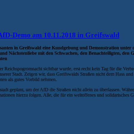
e AfD-Demo am 10.11.2018 in Greifswald
anten in Greifswald eine Kundgebung und Demonstration unter de
 und Nächstenliebe mit den Schwachen, den Benachteiligten, den Gef
hten
er Reichspogromnacht sichtbar wurde, erst recht kein Tag für die Ver
 unserer Stadt. Zeigen wir, dass Greifswalds Straßen nicht dem Hass un
nten als gutes Vorbild nehmen.
enstadt geplant, um der AfD die Straßen nicht allein zu überlassen. 
en hierzu folgen. Alle, die für ein weltoffenes und solidarisches Gre