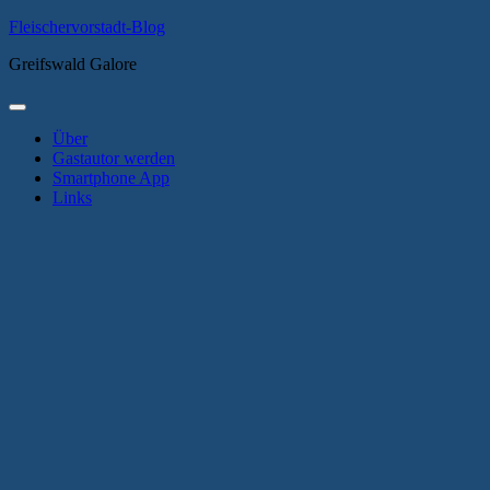
Zum
Fleischervorstadt-Blog
Inhalt
Greifswald Galore
springen
Primäres
Menü
Über
Gastautor werden
Smartphone App
Links