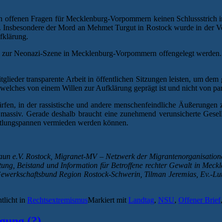
en offenen Fragen für Mecklenburg-Vorpommern keinen Schlussstrich 
 Insbesondere der Mord an Mehmet Turgut in Rostock wurde in der Ver
fklärung.
ks zur Neonazi-Szene in Mecklenburg-Vorpommern offengelegt werden
lieder transparente Arbeit in öffentlichen Sitzungen leisten, um dem 
elches von einem Willen zur Aufklärung geprägt ist und nicht von par
chärfen, in der rassistische und andere menschenfeindliche Äußerungen 
t, massiv. Gerade deshalb braucht eine zunehmend verunsicherte Ges
ittlungspannen vermieden werden können.
t braun e.V. Rostock, Migranet-MV – Netzwerk der Migrantenorganisat
ng, Beistand und Information für Betroffene rechter Gewalt
in Meckl
Gewerkschaftsbund Region Rostock-Schwerin, Tilman Jeremias, Ev.-Luth
tlicht in
Rechtsextremismus
Markiert mit
Landtag
,
NSU
,
Offener Brief
gung (?)