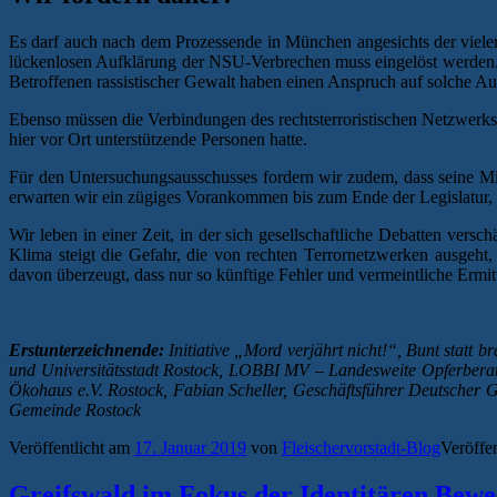
Es darf auch nach dem Prozessende in München angesichts der viel
lückenlosen Aufklärung der NSU-Verbrechen muss eingelöst werden.
Betroffenen rassistischer Gewalt haben einen Anspruch auf solche Au
Ebenso müssen die Verbindungen des rechtsterroristischen Netzwer
hier vor Ort unterstützende Personen hatte.
Für den Untersuchungsausschusses fordern wir zudem, dass seine Mitg
erwarten wir ein zügiges Vorankommen bis zum Ende der Legislatur, w
Wir leben in einer Zeit, in der sich gesellschaftliche Debatten vers
Klima steigt die Gefahr, die von rechten Terrornetzwerken ausgeh
davon überzeugt, dass nur so künftige Fehler und vermeintliche Erm
Erstunterzeichnende:
Initiative „Mord verjährt nicht!“, Bunt stat
und Universitätsstadt Rostock, LOBBI MV – Landesweite Opferberatu
Ökohaus e.V. Rostock, Fabian Scheller, Geschäftsführer Deutscher 
Gemeinde Rostock
Veröffentlicht am
17. Januar 2019
von
Fleischervorstadt-Blog
Veröffen
Greifswald im Fokus der Identitären Bewe