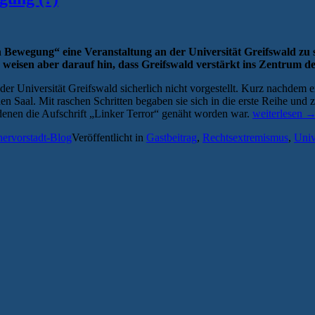
Bewegung“ eine Veranstaltung an der Universität Greifswald zu s
eisen aber darauf hin, dass Greifswald verstärkt ins Zentrum d
an der Universität Greifswald sicherlich nicht vorgestellt. Kurz nac
 Saal. Mit raschen Schritten begaben sie sich in die erste Reihe und 
„Greifswald
 denen die Aufschrift „Linker Terror“ genäht worden war.
weiterlesen
im
hervorstadt-Blog
Veröffentlicht in
Gastbeitrag
,
Rechtsextremismus
,
Univ
Fokus
der
Identitären
Bewegung
(?)“