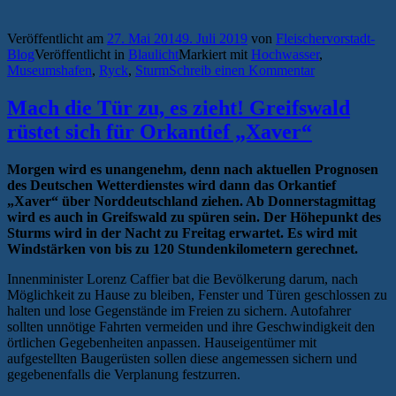
Veröffentlicht am
27. Mai 2014
9. Juli 2019
von
Fleischervorstadt-
Blog
Veröffentlicht in
Blaulicht
Markiert mit
Hochwasser
,
Museumshafen
,
Ryck
,
Sturm
Schreib einen Kommentar
Mach die Tür zu, es zieht! Greifswald
rüstet sich für Orkantief „Xaver“
Morgen wird es unangenehm, denn nach aktuellen Prognosen
des Deutschen Wetterdienstes wird dann das Orkantief
„Xaver“ über Norddeutschland ziehen. Ab Donnerstagmittag
wird es auch in Greifswald zu spüren sein. Der Höhepunkt des
Sturms wird in der Nacht zu Freitag erwartet. Es wird mit
Windstärken von bis zu 120 Stundenkilometern gerechnet.
Innenminister Lorenz Caffier bat die Bevölkerung darum, nach
Möglichkeit zu Hause zu bleiben, Fenster und Türen geschlossen zu
halten und lose Gegenstände im Freien zu sichern. Autofahrer
sollten unnötige Fahrten vermeiden und ihre Geschwindigkeit den
örtlichen Gegebenheiten anpassen. Hauseigentümer mit
aufgestellten Baugerüsten sollen diese angemessen sichern und
gegebenenfalls die Verplanung festzurren.