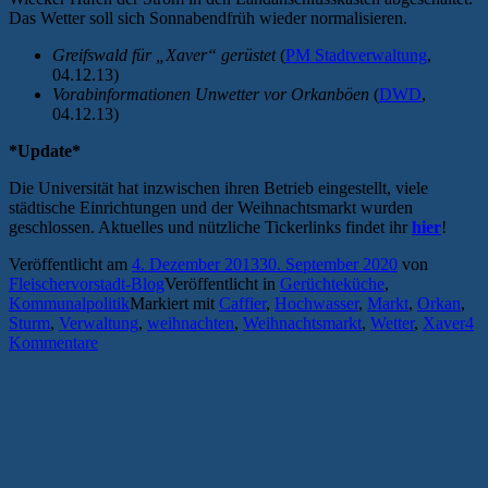
Das Wetter soll sich Sonnabendfrüh wieder normalisieren.
Greifswald für „Xaver“ gerüstet
(
PM Stadtverwaltung
,
04.12.13)
Vorabinformationen Unwetter vor Orkanböen
(
DWD
,
04.12.13)
*Update*
Die Universität hat inzwischen ihren Betrieb eingestellt, viele
städtische Einrichtungen und der Weihnachtsmarkt wurden
geschlossen. Aktuelles und nützliche Tickerlinks findet ihr
hier
!
Veröffentlicht am
4. Dezember 2013
30. September 2020
von
Fleischervorstadt-Blog
Veröffentlicht in
Gerüchteküche
,
Kommunalpolitik
Markiert mit
Caffier
,
Hochwasser
,
Markt
,
Orkan
,
Sturm
,
Verwaltung
,
weihnachten
,
Weihnachtsmarkt
,
Wetter
,
Xaver
4
Kommentare