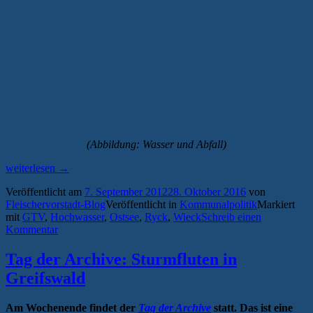
(Abbildung: Wasser und Abfall)
„Großprojekt
weiterlesen
→
Hochwasser-
Veröffentlicht am
7. September 2012
28. Oktober 2016
von
Sperrwerk
Fleischervorstadt-Blog
Veröffentlicht in
Kommunalpolitik
Markiert
Greifswald,
mit
GTV
,
Hochwasser
,
Ostsee
,
Ryck
,
Wieck
Schreib einen
es
Kommentar
geht
voran!“
Tag der Archive: Sturmfluten in
Greifswald
Am Wochenende findet der
Tag der Archive
statt. Das ist eine