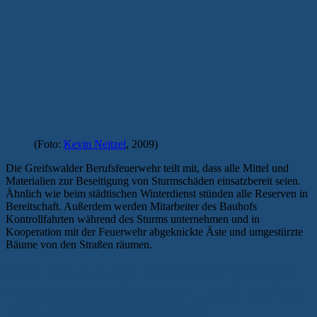
(Foto:
Kevin Neitzel
, 2009)
Die Greifswalder Berufsfeuerwehr teilt mit, dass alle Mittel und
Materialien zur Beseitigung von Sturmschäden einsatzbereit seien.
Ähnlich wie beim städtischen Winterdienst stünden alle Reserven in
Bereitschaft. Außerdem werden Mitarbeiter des Bauhofs
Kontrollfahrten während des Sturms unternehmen und in
Kooperation mit der Feuerwehr abgeknickte Äste und umgestürzte
Bäume von den Straßen räumen.
DER WEIHNACHTSMARKT BLEIBT
VORERST GEÖFFNET — DIE TANNE
IST „FEST VERANKERT“