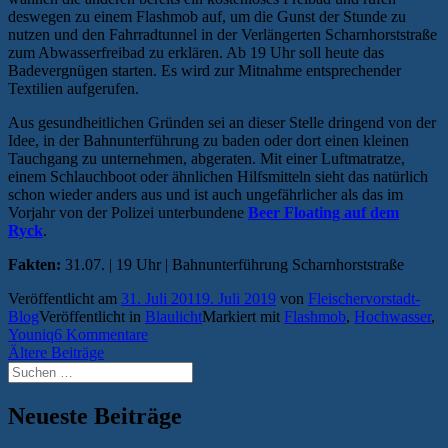
deswegen zu einem Flashmob auf, um die Gunst der Stunde zu
nutzen und den Fahrradtunnel in der Verlängerten Scharnhorststraße
zum Abwasserfreibad zu erklären. Ab 19 Uhr soll heute das
Badevergnügen starten. Es wird zur Mitnahme entsprechender
Textilien aufgerufen.
Aus gesundheitlichen Gründen sei an dieser Stelle dringend von der
Idee, in der Bahnunterführung zu baden oder dort einen kleinen
Tauchgang zu unternehmen, abgeraten. Mit einer Luftmatratze,
einem Schlauchboot oder ähnlichen Hilfsmitteln sieht das natürlich
schon wieder anders aus und ist auch ungefährlicher als das im
Vorjahr von der Polizei unterbundene
Beer Floating auf dem
Ryck
.
Fakten:
31.07. | 19 Uhr | Bahnunterführung Scharnhorststraße
Veröffentlicht am
31. Juli 2011
9. Juli 2019
von
Fleischervorstadt-
Blog
Veröffentlicht in
Blaulicht
Markiert mit
Flashmob
,
Hochwasser
,
Youniq
6 Kommentare
Beitragsnavigation
Ältere Beiträge
Suchen
nach:
Neueste Beiträge