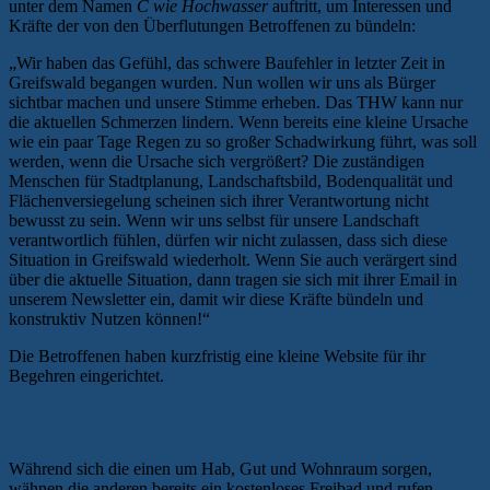
unter dem Namen
C wie Hochwasser
auftritt, um Interessen und
Kräfte der von den Überflutungen Betroffenen zu bündeln:
„Wir haben das Gefühl, das schwere Baufehler in letzter Zeit in
Greifswald begangen wurden. Nun wollen wir uns als Bürger
sichtbar machen und unsere Stimme erheben. Das THW kann nur
die aktuellen Schmerzen lindern. Wenn bereits eine kleine Ursache
wie ein paar Tage Regen zu so großer Schadwirkung führt, was soll
werden, wenn die Ursache sich vergrößert? Die zuständigen
Menschen für Stadtplanung, Landschaftsbild, Bodenqualität und
Flächenversiegelung scheinen sich ihrer Verantwortung nicht
bewusst zu sein. Wenn wir uns selbst für unsere Landschaft
verantwortlich fühlen, dürfen wir nicht zulassen, dass sich diese
Situation in Greifswald wiederholt. Wenn Sie auch verärgert sind
über die aktuelle Situation, dann tragen sie sich mit ihrer Email in
unserem Newsletter ein, damit wir diese Kräfte bündeln und
konstruktiv Nutzen können!“
Die Betroffenen haben kurzfristig eine kleine Website für ihr
Begehren eingerichtet.
Flashmob ruft das Freibad aus
Während sich die einen um Hab, Gut und Wohnraum sorgen,
wähnen die anderen bereits ein kostenloses Freibad und rufen