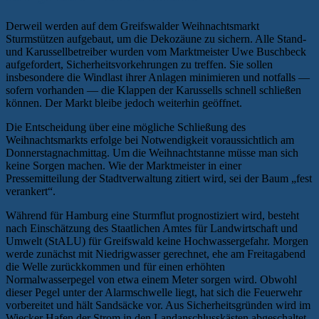
Derweil werden auf dem Greifswalder Weihnachtsmarkt
Sturmstützen aufgebaut, um die Dekozäune zu sichern. Alle Stand-
und Karussellbetreiber wurden vom Marktmeister Uwe Buschbeck
aufgefordert, Sicherheitsvorkehrungen zu treffen. Sie sollen
insbesondere die Windlast ihrer Anlagen minimieren und notfalls —
sofern vorhanden — die Klappen der Karussells schnell schließen
können. Der Markt bleibe jedoch weiterhin geöffnet.
Die Entscheidung über eine mögliche Schließung des
Weihnachtsmarkts erfolge bei Notwendigkeit voraussichtlich am
Donnerstagnachmittag. Um die Weihnachtstanne müsse man sich
keine Sorgen machen. Wie der Marktmeister in einer
Pressemitteilung der Stadtverwaltung zitiert wird, sei der Baum „fest
verankert“.
Während für Hamburg eine Sturmflut prognostiziert wird, besteht
nach Einschätzung des Staatlichen Amtes für Landwirtschaft und
Umwelt (StALU) für Greifswald keine Hochwassergefahr. Morgen
werde zunächst mit Niedrigwasser gerechnet, ehe am Freitagabend
die Welle zurückkommen und für einen erhöhten
Normalwasserpegel von etwa einem Meter sorgen wird. Obwohl
dieser Pegel unter der Alarmschwelle liegt, hat sich die Feuerwehr
vorbereitet und hält Sandsäcke vor. Aus Sicherheitsgründen wird im
Wiecker Hafen der Strom in den Landanschlusskästen abgeschaltet.