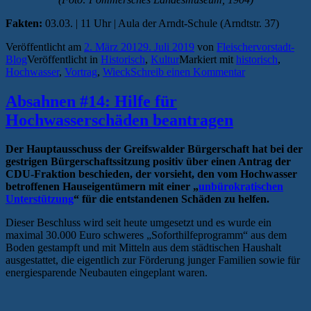
Fakten:
03.03. | 11 Uhr | Aula der Arndt-Schule (Arndtstr. 37)
Veröffentlicht am
2. März 2012
9. Juli 2019
von
Fleischervorstadt-
Blog
Veröffentlicht in
Historisch
,
Kultur
Markiert mit
historisch
,
Hochwasser
,
Vortrag
,
Wieck
Schreib einen Kommentar
Absahnen #14: Hilfe für
Hochwasserschäden beantragen
Der Hauptausschuss der Greifswalder Bürgerschaft hat bei der
gestrigen Bürgerschaftssitzung positiv über einen Antrag der
CDU-Fraktion beschieden, der vorsieht, den vom Hochwasser
betroffenen Hauseigentümern mit einer „
unbürokratischen
Unterstützung
“ für die entstandenen Schäden zu helfen.
Dieser Beschluss wird seit heute umgesetzt und es wurde ein
maximal 30.000 Euro schweres „Soforthilfeprogramm“ aus dem
Boden gestampft und mit Mitteln aus dem städtischen Haushalt
ausgestattet, die eigentlich zur Förderung junger Familien sowie für
energiesparende Neubauten eingeplant waren.