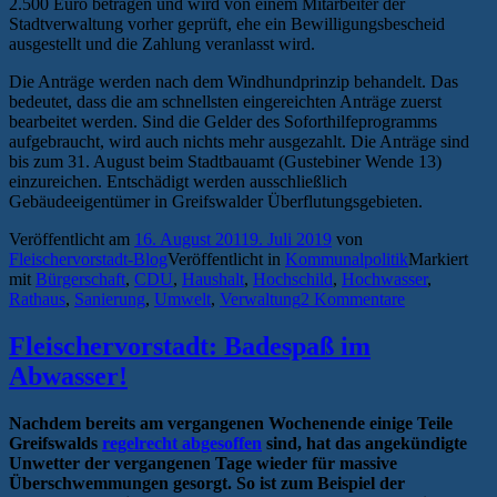
2.500 Euro betragen und wird von einem Mitarbeiter der
Stadtverwaltung vorher geprüft, ehe ein Bewilligungsbescheid
ausgestellt und die Zahlung veranlasst wird.
Die Anträge werden nach dem Windhundprinzip behandelt. Das
bedeutet, dass die am schnellsten eingereichten Anträge zuerst
bearbeitet werden. Sind die Gelder des Soforthilfeprogramms
aufgebraucht, wird auch nichts mehr ausgezahlt. Die Anträge sind
bis zum 31. August beim Stadtbauamt (Gustebiner Wende 13)
einzureichen. Entschädigt werden ausschließlich
Gebäudeeigentümer in Greifswalder Überflutungsgebieten.
Veröffentlicht am
16. August 2011
9. Juli 2019
von
Fleischervorstadt-Blog
Veröffentlicht in
Kommunalpolitik
Markiert
mit
Bürgerschaft
,
CDU
,
Haushalt
,
Hochschild
,
Hochwasser
,
Rathaus
,
Sanierung
,
Umwelt
,
Verwaltung
2 Kommentare
Fleischervorstadt: Badespaß im
Abwasser!
Nachdem bereits am vergangenen Wochenende einige Teile
Greifswalds
regelrecht abgesoffen
sind, hat das angekündigte
Unwetter der vergangenen Tage wieder für massive
Überschwemmungen gesorgt. So ist zum Beispiel der