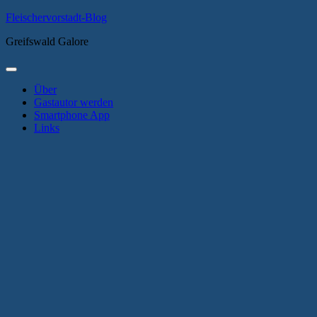
Zum
Fleischervorstadt-Blog
Inhalt
Greifswald Galore
springen
Primäres
Menü
Über
Gastautor werden
Smartphone App
Links