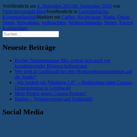
Veröffentlicht am
4. Dezember 2013
30. September 2020
von
Fleischervorstadt-Blog
Veröffentlicht in
Gerüchteküche
,
Kommunalpolitik
Markiert mit
Caffier
,
Hochwasser
,
Markt
,
Orkan
,
Sturm
,
Verwaltung
,
weihnachten
,
Weihnachtsmarkt
,
Wetter
,
Xaver
4
Kommentare
Suchen
nach:
Neueste Beiträge
Rechte Trümmertruppe IBG zerlegt sich noch vor
konstituierender Bürgerschaftssitzung
Wer geht in Greifswald bei den Montagsdemonstrationen auf
die Straße?
„Wir fordern ein Nürnberg 2.0“ —Redebeitrag einer Corona-
Demonstration in Greifswald
Mehr Protest gegen Corona-Proteste!
Impfen – Verantwortung und Solidarität!
Social Media