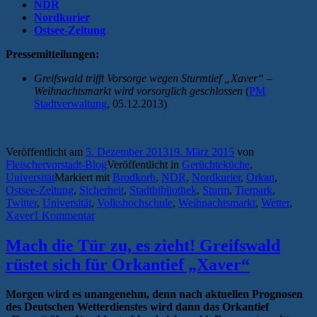
NDR
Nordkurier
Ostsee-Zeitung
Pressemitteilungen:
Greifswald trifft Vorsorge wegen Sturmtief „Xaver“ –
Weihnachtsmarkt wird vorsorglich geschlossen
(
PM
Stadtverwaltung
, 05.12.2013)
Veröffentlicht am
5. Dezember 2013
19. März 2015
von
Fleischervorstadt-Blog
Veröffentlicht in
Gerüchteküche
,
Universität
Markiert mit
Brodkorb
,
NDR
,
Nordkurier
,
Orkan
,
Ostsee-Zeitung
,
Sicherheit
,
Stadtbibliothek
,
Sturm
,
Tierpark
,
Twitter
,
Universität
,
Volkshochschule
,
Weihnachtsmarkt
,
Wetter
,
Xaver
1 Kommentar
Mach die Tür zu, es zieht! Greifswald
rüstet sich für Orkantief „Xaver“
Morgen wird es unangenehm, denn nach aktuellen Prognosen
des Deutschen Wetterdienstes wird dann das Orkantief