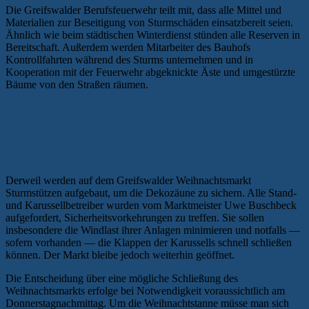
Die Greifswalder Berufsfeuerwehr teilt mit, dass alle Mittel und
Materialien zur Beseitigung von Sturmschäden einsatzbereit seien.
Ähnlich wie beim städtischen Winterdienst stünden alle Reserven in
Bereitschaft. Außerdem werden Mitarbeiter des Bauhofs
Kontrollfahrten während des Sturms unternehmen und in
Kooperation mit der Feuerwehr abgeknickte Äste und umgestürzte
Bäume von den Straßen räumen.
DER WEIHNACHTSMARKT BLEIBT
VORERST GEÖFFNET — DIE TANNE
IST „FEST VERANKERT“
Derweil werden auf dem Greifswalder Weihnachtsmarkt
Sturmstützen aufgebaut, um die Dekozäune zu sichern. Alle Stand-
und Karussellbetreiber wurden vom Marktmeister Uwe Buschbeck
aufgefordert, Sicherheitsvorkehrungen zu treffen. Sie sollen
insbesondere die Windlast ihrer Anlagen minimieren und notfalls —
sofern vorhanden — die Klappen der Karussells schnell schließen
können. Der Markt bleibe jedoch weiterhin geöffnet.
Die Entscheidung über eine mögliche Schließung des
Weihnachtsmarkts erfolge bei Notwendigkeit voraussichtlich am
Donnerstagnachmittag. Um die Weihnachtstanne müsse man sich