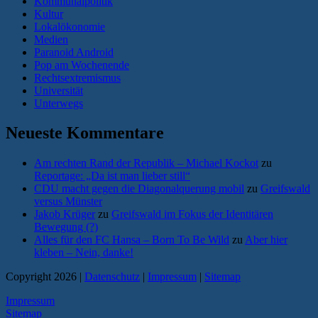
Kommunalpolitik
Kultur
Lokalökonomie
Medien
Paranoid Android
Pop am Wochenende
Rechtsextremismus
Universität
Unterwegs
Neueste Kommentare
Am rechten Rand der Republik – Michael Kockot
zu
Reportage: „Da ist man lieber still“
CDU macht gegen die Diagonalquerung mobil
zu
Greifswald
versus Münster
Jakob Krüger
zu
Greifswald im Fokus der Identitären
Bewegung (?)
Alles für den FC Hansa – Born To Be Wild
zu
Aber hier
kleben – Nein, danke!
Copyright 2026 |
Datenschutz
|
Impressum
|
Sitemap
Impressum
Sitemap