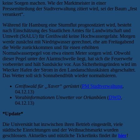
keine Sorgen machen. Wie der Marktmeister in einer
Pressemitteilung der Stadtverwaltung zitiert wird, sei der Baum „fest
verankert“.
Während für Hamburg eine Sturmflut prognostiziert wird, besteht
nach Einschätzung des Staatlichen Amtes für Landwirtschaft und
Umwelt (StALU) für Greifswald keine Hochwassergefahr. Morgen
werde zunächst mit Niedrigwasser gerechnet, ehe am Freitagabend
die Welle zurückkommen und für einen erhöhten
Normalwasserpegel von etwa einem Meter sorgen wird. Obwohl
dieser Pegel unter der Alarmschwelle liegt, hat sich die Feuerwehr
vorbereitet und hält Sandsäcke vor. Aus Sicherheitsgründen wird im
Wiecker Hafen der Strom in den Landanschlusskästen abgeschaltet.
Das Wetter soll sich Sonnabendfrüh wieder normalisieren.
Greifswald für „Xaver“ gerüstet
(
PM Stadtverwaltung
,
04.12.13)
Vorabinformationen Unwetter vor Orkanböen
(
DWD
,
04.12.13)
*Update*
Die Universität hat inzwischen ihren Betrieb eingestellt, viele
städtische Einrichtungen und der Weihnachtsmarkt wurden
geschlossen. Aktuelles und nützliche Tickerlinks findet ihr
hier
!