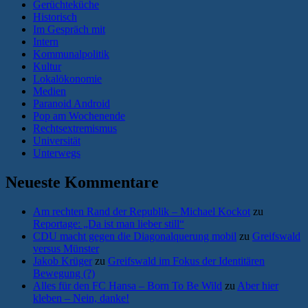
Gerüchteküche
Historisch
Im Gespräch mit
Intern
Kommunalpolitik
Kultur
Lokalökonomie
Medien
Paranoid Android
Pop am Wochenende
Rechtsextremismus
Universität
Unterwegs
Neueste Kommentare
Am rechten Rand der Republik – Michael Kockot
zu
Reportage: „Da ist man lieber still“
CDU macht gegen die Diagonalquerung mobil
zu
Greifswald
versus Münster
Jakob Krüger
zu
Greifswald im Fokus der Identitären
Bewegung (?)
Alles für den FC Hansa – Born To Be Wild
zu
Aber hier
kleben – Nein, danke!