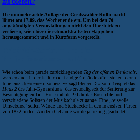
zu bieten?
Die nunmehr achte Auflage der Greifswalder Kulturnacht
läutet am 17.09. das Wochenende ein. Um bei den 70
angekündigten Veranstaltungen nicht den Überblick zu
verlieren, seien hier die schmackhaftesten Häppchen
herausgesammelt und in Kurzform vorgestellt.
Friedrich-Zentrum und die
Projektionsräume des Kinos
Wie schon beim gerade zurückliegenden
Tag des offenen Denkmals
,
werden auch in der Kulturnacht einige Gebäude offen stehen, deren
Innenansichten einem zumeist versagt bleiben. So zum Beispiel das
Haus 2
des Jahn-Gymnasiums, das erstmalig seit der Sanierung zur
Besichtigung einlädt. Hier sind ab 19 Uhr das Ensemble und
verschiedene Solisten der Musikschule zugange. Eine „reizvolle
Umgebung“ sollen Wände und Stuckdecke in den intensiven Farben
von 1872 bilden. An dem Gebäude wurde jahrelang gearbeitet.