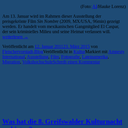
(Foto:
AI
/Hauke Lorenz)
Am 13. Januar wird im Rahmen dieser Ausstellung der
preisgekrönte Film
Sin Nombre
(2009, MX/USA, 96min) gezeigt
werden. Er handelt vom mexikanischen Gangmitglied El Caspar,
„Film:
der sein kriminielles Milieu und seine Heimat verlassen will.
„Sin
weiterlesen
→
Nombre“
Veröffentlicht am
12. Januar 2011
23. März 2015
von
–
Fleischervorstadt-Blog
Veröffentlicht in
Kultur
Markiert mit
Amnesty
Transitmi
International
,
Ausstellung
,
Film
,
Fotografie
,
Lateinamerika
,
durch
Migration
,
Volkshochschule
Schreib einen Kommentar
Mexiko“
Was hat die 8. Greifswalder Kulturnacht