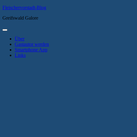
Zum
Fleischervorstadt-Blog
Inhalt
Greifswald Galore
springen
Primäres
Menü
Über
Gastautor werden
Smartphone App
Links