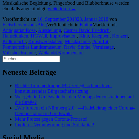
Musikalische Begleitung, Fingerfood und Blubberbrause werden
„Was
ebenfalls angekündigt.
weiterlesen
→
hat
Veröffentlicht am
16. September 2010
23. Januar 2018
von
die
Fleischervorstadt-Blog
Veröffentlicht in
Kultur
Markiert mit
8.
Antiquariat Rose
,
Ausstellung
,
Caspar David Friedrich
,
Greifswalder
Hanselunken
,
HGWaii
,
Improvisation
,
Kino
,
Koeppen
,
Konzert
,
Kulturnacht
Kulturnacht
,
Kunstwerkstätten
,
Musikschule
,
Pom-Lit
,
zu
Pommersches Landesmuseum
,
Ravic
,
Stuthe
,
Vernissage
,
bieten?“
Volkshochschule
,
Weiland
8 Kommentare
Suchen
nach:
Neueste Beiträge
Rechte Trümmertruppe IBG zerlegt sich noch vor
konstituierender Bürgerschaftssitzung
Wer geht in Greifswald bei den Montagsdemonstrationen auf
die Straße?
„Wir fordern ein Nürnberg 2.0“ —Redebeitrag einer Corona-
Demonstration in Greifswald
Mehr Protest gegen Corona-Proteste!
Impfen – Verantwortung und Solidarität!
Social Media