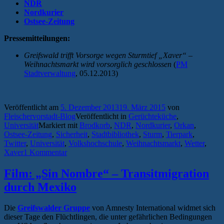
NDR
Nordkurier
Ostsee-Zeitung
Pressemitteilungen:
Greifswald trifft Vorsorge wegen Sturmtief „Xaver“ –
Weihnachtsmarkt wird vorsorglich geschlossen
(
PM
Stadtverwaltung
, 05.12.2013)
Veröffentlicht am
5. Dezember 2013
19. März 2015
von
Fleischervorstadt-Blog
Veröffentlicht in
Gerüchteküche
,
Universität
Markiert mit
Brodkorb
,
NDR
,
Nordkurier
,
Orkan
,
Ostsee-Zeitung
,
Sicherheit
,
Stadtbibliothek
,
Sturm
,
Tierpark
,
Twitter
,
Universität
,
Volkshochschule
,
Weihnachtsmarkt
,
Wetter
,
Xaver
1 Kommentar
Film: „Sin Nombre“ – Transitmigration
durch Mexiko
Die
Gr
eifswalder Gruppe
von Amnesty International widmet sich
dieser Tage den Flüchtlingen, die unter gefährlichen Bedingungen